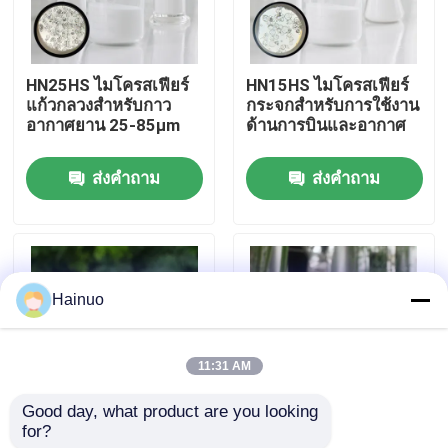
เกี่ยวกับเรา
HN25HS ไมโครสเฟียร์
HN15HS ไมโครสเฟียร์
แก้วกลวงสำหรับกาว
กระจกสําหรับการใช้งาน
ทัวร์โรงงาน
อากาศยาน 25-85µm
ด้านการบินและอากาศ
ส่งคำถาม
ส่งคำถาม
ควบคุมคุณภาพ
ติดต่อเรา
Hainuo
ข่าว
11:31 AM
ขออ้าง
Good day, what product are you looking 
for?
ไมโครสเฟียร์แก้วกลวง
HN38 ไมโครสเฟียร์แก้ว
ไมโครสเฟียร์แก้วกลวง