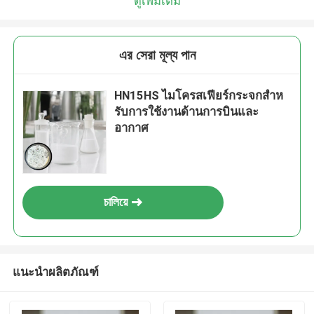
ดูเพิ่มเติม
এর সেরা মূল্য পান
HN15HS ไมโครสเฟียร์กระจกสําห
รับการใช้งานด้านการบินและ
อากาศ
চালিয়ে
แนะนำผลิตภัณฑ์