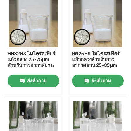
HN32HS ไมโครสเฟียร์
HN25HS ไมโครสเฟียร์
แก้วกลวง 25-75µm
แก้วกลวงสำหรับกาว
สำหรับกาวอากาศยาน
อากาศยาน 25-85µm
ส่งคำถาม
ส่งคำถาม
บ้าน
ผลิตภัณฑ์
แสดง VR