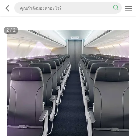
2
/
2