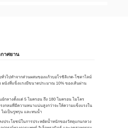
อากาศยาน
น โดยทั่วไปทำจากส่วนผสมของแก้วบอโรซิลิเกต-โซดาไลม์
ยม ผนังที่แข็งแรงมีขนาดประมาณ 10% ของเส้นผ่าน
ศูนย์กลางตั้งแต่ 5 ไมครอน ถึง 180 ไมครอน ไมโคร
ทรงกลมที่มีความหนาแน่นสูงกว่าจะให้ความแข็งแรงใน
 ไม่เป็นรูพรุน และทนน้ำ
่ยังคงประโยชน์ในการประหยัดน้ำหนักของวัสดุแกนกลวง
อุปกรณ์ทางการแพทย์ อิเล็กทรอนิกส์ และอุตสาหกรรม