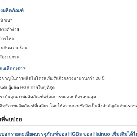
องผลิตภัณฑ์
หนักเบา
จายตัวง่าย
่มการไหล
นกันความร้อน
สียงรบกวน
องเลือกเรา?
่ยวชาญในการผลิตไมโครสเฟียร์แก้วกลวงมานานกว่า 20 ปี
ันดับผู้ผลิต HGB รายใหญ่ที่สุด
ประกันคุณภาพผลิตภัณฑ์พร้อมการทดสอบที่ครอบคลุม
ิทธิภาพผลิตภัณฑ์ที่เสถียร โดยให้ความน่าเชื่อถือเป็นสิ่งสำคัญอันดับแรกข
ที่พบบ่อย
ยบอกรายละเอียดบรรจุภัณฑ์ของ HGBs ของ Hainuo เพิ่มเติมได้