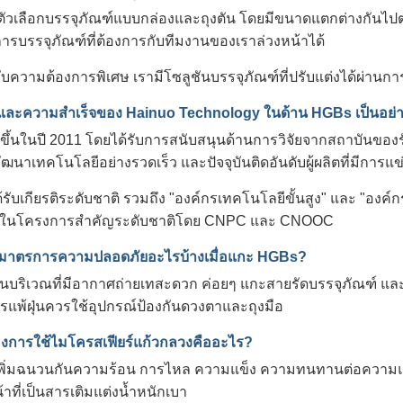
ีตัวเลือกบรรจุภัณฑ์แบบกล่องและถุงตัน โดยมีขนาดแตกต่างกัน
ารบรรจุภัณฑ์ที่ต้องการกับทีมงานของเราล่วงหน้าได้
ับความต้องการพิเศษ เรามีโซลูชันบรรจุภัณฑ์ที่ปรับแต่งได้ผ่าน
ิและความสำเร็จของ Hainuo Technology ในด้าน HGBs เป็นอย่
ั้งขึ้นในปี 2011 โดยได้รับการสนับสนุนด้านการวิจัยจากสถาบันข
ฒนาเทคโนโลยีอย่างรวดเร็ว และปัจจุบันติดอันดับผู้ผลิตที่มีการแข
้รับเกียรติระดับชาติ รวมถึง "องค์กรเทคโนโลยีขั้นสูง" และ "อ
้ในโครงการสำคัญระดับชาติโดย CNPC และ CNOOC
้มาตรการความปลอดภัยอะไรบ้างเมื่อแกะ HGBs?
บริเวณที่มีอากาศถ่ายเทสะดวก ค่อยๆ แกะสายรัดบรรจุภัณฑ์ และคว
รแพ้ฝุ่นควรใช้อุปกรณ์ป้องกันดวงตาและถุงมือ
องการใช้ไมโครสเฟียร์แก้วกลวงคืออะไร?
เพิ่มฉนวนกันความร้อน การไหล ความแข็ง ความทนทานต่อความ
าที่เป็นสารเติมแต่งน้ำหนักเบา