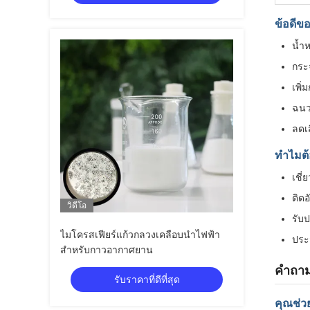
ข้อดีข
น้ำ
กระ
เพิ
ฉนว
ลดเ
ทำไมต้
เชี
ติดอ
วิดีโอ
รับ
ไมโครสเฟียร์แก้วกลวงเคลือบนำไฟฟ้า
ประส
สำหรับกาวอากาศยาน
คำถาม
รับราคาที่ดีที่สุด
คุณช่ว