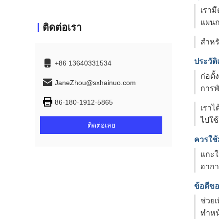
เราม
แผนก
ติดต่อเรา
สำหร
ประวัต
+86 13640331534
ก่อต
JaneZhou@sxhainuo.com
การพั
86-180-1912-5865
เราได
ไปใช
ติดต่อเลย
ควรใช
แกะใน
อากา
ข้อดีข
ช่วย
ทำหน้