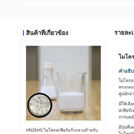
รายละเ
สินค้าที่เกี่ยวข้อง
ไมโคร
คำอธิบ
ไมโครสเ
ทรงกลมเ
ศูนย์ก
มีให้เล
สเฟียร์
การบดอั
มีรุ่นท
HN25HS ไมโครสเฟียร์แก้วกลวงสำหรับ
ไมโครบั