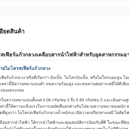
อียดสินค้า
สเฟียร์แก้วกลวงเคลือบสารนำไฟฟ้าสำหรับอุตสาหกรรม
ายไมโครสเฟียร์แก้วกลวง
ฟียร์แก้วกลวง หรือที่เรียกว่า บับเบิ้ล, ไมโครบับเบิ้ล, หรือไมโครบอลลู
หล่านี้มีความหนาแน่นต่ำ ทนความร้อนสูง และทนทานต่อสารเคมีได้ดีเยี่
ลางของทรงกลม
ือกในความหนาแน่นตั้งแต่ 0.06 กรัม/ซม.3 ถึง 0.80 กรัม/ซม.3 และเส้นผ่าน
เหล่านี้ให้ความแข็งแรงในการบดอัดที่แตกต่างกันไปตามความหนาของผนัง 
ดที่สูงกว่า ไมโครสเฟียร์แก้วกลวงน้ำหนักเบามีความเสถียรทางเคมี ไม่ติดไฟ
ี่เคลือบสารนำไฟฟ้า ให้การนำไฟฟ้าและคุณสมบัติการป้องกันที่ดี ในขณะที
บเบิ้ลนำไฟฟ้าเหล่านี้เหมาะสำหรับการใช้งานทางทหาร เทคโนโลยีชีวภาพ 