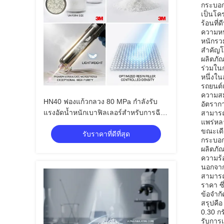
กระบอกก
เป็นโค
ร้อนที
ความหน
หนักรว
สําคัญ
ผลิตภั
ร่วมใน
หนึ่งใ
รถยนต์
ความสม
HN40 ฟองแก้วกลวง 80 MPa กำลังรับ
อัตรากา
แรงอัดน้ำหนักเบาฟิลเลอร์สำหรับการฉีด
สามารถ
แพร่หล
ขึ้นรูปเทอร์โมพลาสติกคอมโพสิต
ขณะเดี
รับราคาที่ดีที่สุด
กระบอก
ผลิตภัณ
ความร้อ
นอกจาก
สามารถ
ราคา ซึ
ข้อจํา
สรุปคื
0.30 กร
รับการ