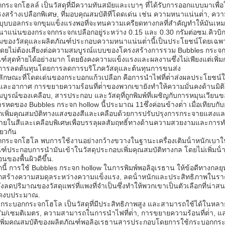
ระจกโฮลล์ เป็นวัสดุที่มีความทันสมัยและเบาๆ ที่ได้รับการออกแบบมาเพื่อให
รงสร้างเปลือกพิเศษ, ที่มอบคุณสมบัติที่โดดเด่น เช่น ความหนาแน่นต่ํา
่ดีบุบบอลกระจกขุมแข็งแรงพอที่จะทนความเครียดทางกลที่สําคัญทําให้มันเ
าแน่นของกระจกกระจกเปลือกอยู่ระหว่าง 0.15 และ 0.30 กรัมต่อซม.คิวบิก (
มของวัสดุและผลิตภัณฑ์ประกอบความหนาแน่นต่ํานี้เป็นประโยชน์โดยเฉพาะอ
โดยไม่ต้องเสี่ยงต่อความสมบูรณ์แบบของโครงสร้างการรวม Bubbles กระจก
ณฑ์สุดท้ายได้อย่างมาก โดยยังคงความแข็งแรงและผลงานซึ่งไม่เพียงแต่เพิ่
การลดต้นทุนโดยการลดการบริโภควัสดุและต้นทุนการขนส่ง
นลักษณะที่โดดเด่นของกระบอกแก้วเปลือก คือการนําไฟที่ต่ําส่งผลประโยช
และอากาศ การขยายความร้อนที่ต่ําของพวกเขายังทําให้ความมั่นคงด้านมิติใ
บูรณ์ของเคลือบ, สารประกอบ และวัสดุที่ถูกพิมพ์ที่เผชิญกับการหมุนเวียน
รหดของ Bubbles กระจก hollow นี้ประมาณ 11ซึ่งค่อนข้างต่ํา เมื่อเทียบกั
เพิ่มคุณสมบัติทางแสงของสีและเคลือบด้วยการปรับปรุงการกระจายแสงและลด
ายในสีและเคลือบพิเศษเพื่อบรรลุผลสัมฤทธิ์ทางด้านความสวยงามและการท
ยวกัน
กระจกโฮโล พบการใช้งานอย่างกว้างขวางในฐานะเครื่องเติมน้ําหนักเบาใน
ฑ์ประกอบการนํามันเข้าในวัสดุประกอบเพิ่มคุณสมบัติทางกล โดยไม่เพิ่มน้ําห
นของพื้นผิวดีขึ้น.
นี้ การใช้ Bubbles กระจก hollow ในการพิมพ์พอลิอุเรธาน ให้ข้อดีทางกล
สร้างความสมดุลระหว่างความแข็งแรง, ลดน้ําหนักและประสิทธิภาพในราคา บุ
่งลดปริมาณของวัสดุแพร่ที่แพงที่จําเป็นซึ่งทําให้พวกเขาเป็นตัวเลือกที่น่าส
กัดงบประมาณ.
อ กระบอกกระจกโฮโล เป็นวัสดุที่มีประสิทธิภาพสูง และสามารถใช้ได้ในห
ัม/เซมติเมตร, ความสามารถในการนําไฟที่ต่ํา, การขยายความร้อนที่ต่ํา, แล
เพิ่มคุณสมบัติของผลิตภัณฑ์พอลิอุเรธานสารประกอบโดยการใช้กระบอกกระจก