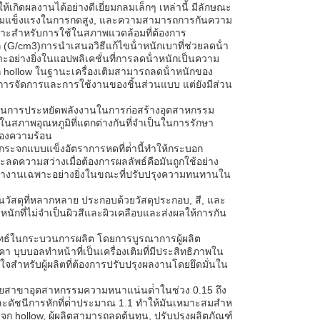
้เกิดผลงานได้อย่างดีเยี่ยมกลมเล็กๆ เหล่านี้ มีลักษณะ
, ความแข็งแรงในการกดสูง, และความสามารถการกันความ
หมาะสําหรับการใช้ในสภาพแวดล้อมที่ต้องการ
G/cm3)การนําเสนอวิธีแก้ไขน้ําหนักเบาที่ช่วยลดน้ํา
ย่างยิ่งในแอปพลิเคชั่นที่การลดน้ําหนักเป็นความ
 hollow ในฐานะเครื่องเติมสามารถลดน้ําหนักของ
มการจัดการและการใช้งานของชิ้นส่วนแบบ แต่ยังมีส่วน
น์ในการประหยัดพลังงานในการก่อสร้างอุตสาหกรรม
นสภาพอุณหภูมิที่แตกต่างกันที่จําเป็นในการรักษา
ของความร้อน
บกระจกแบบแข็งอัตราการหดที่ต่ํานี้ทําให้กระบอก
ความสว่างเมื่อต้องการผลลัพธ์คือมันถูกใช้อย่าง
ํางานเฉพาะอย่างยิ่งในขณะที่ปรับปรุงความทนทานใน
วัสดุที่หลากหลาย ประกอบด้วยวัสดุประกอบ, สี, และ
นักที่ไม่จําเป็นผิวสีและผิวเคลือบและส่งผลให้การกัน
ยุทธ์ในกระบวนการผลิต โดยการบูรณาการผู้ผลิต
บบอลทําหน้าที่เป็นเครื่องเติมที่มีประสิทธิภาพใน
นใจสําหรับผู้ผลิตที่ต้องการปรับปรุงผลงานโดยยึดมั่นใน
ลายสาขาอุตสาหกรรมความหนาแน่นต่ําในช่วง 0.15 ถึง
ะดัชนีการหักที่ต่ําประมาณ 1.1 ทําให้มันเหมาะสมสําห
 hollow, ผู้ผลิตสามารถลดต้นทุน, ปรับปรุงผลิตภัณฑ์