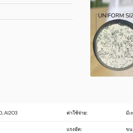
O, Al2O3
ค่าใช้จ่าย:
มีเ
แรงอัด:
ขน