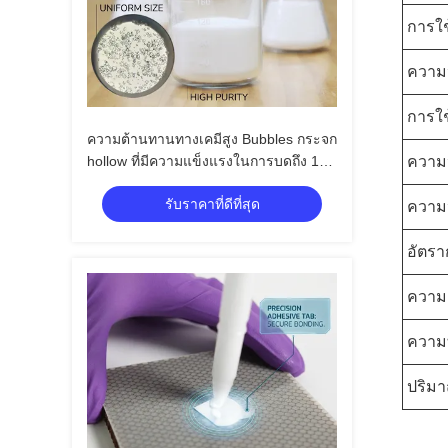
การใ
ความ
การใ
ความต้านทานทางเคมีสูง Bubbles กระจก
hollow ที่มีความแข็งแรงในการบดถึง 100
ความห
MPa และความสามารถในการนําความ
รับราคาที่ดีที่สุด
ร้อนต่ํา
ความ
อัตร
ความ
ความ
ปริม