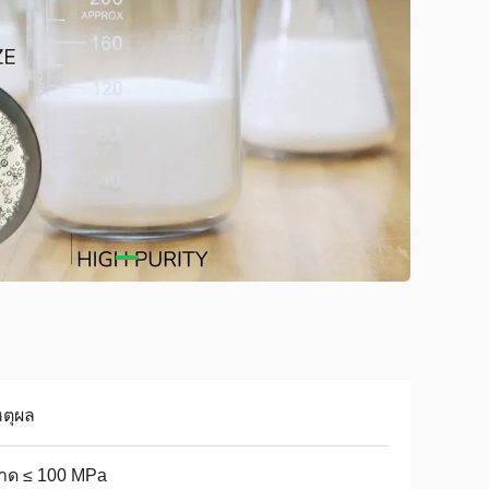
หตุผล
าด ≤ 100 MPa