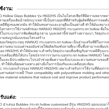
ช้งาน:
 Hollow Glass Bubbles รุ่น HN32HS เป็นไมโครสเฟียร์ที่มีความหลากหลา
ยเครื่องเติมน้ําหนักเบาเหล่านี้เป็นทางออกที่ดีสําหรับผู้ผลิตที่ต้องกา
คมีที่สูงของพวกมัน ทําให้มันทนทานและอายุยืนเป็นอย่างดี ทําให้มันเหมา
นโอกาสการใช้งานหลักของ HAINUO HN32HS กระบอกกระจก hollow คือในกา
ช้ในกระบวนการพิมพ์พอลิอุเรธาน บุบลเหล่านี้ช่วยสร้างความเบา,วัสดุประก
วามสมบูรณ์แบบของโครงสร้าง
ของวัสดุประกอบ HAINUO กระบอกกระจก hollow เป็นส่วนเสริมที่ดีในการล
อความหนาแน่นต่ําของมันช่วยให้ผลิตภัณฑ์ปลายที่เบาขึ้นซึ่งสามารถเพิ่
ของ HN32HS ทําให้มันเหมาะสําหรับวัสดุประกอบที่เผชิญกับสารเคมีที่รุนแ
ารเคลือบสียังได้ประโยชน์จากการรวมกระบอกกระจก hollow HAINUO โดยการ
บาขึ้นและมีประหยัดกระโปรงบัวช่วยเพิ่มความแข็งแรงและความทนทานของสี
น ทําให้มันมีคุณค่าเฉพาะอย่างยิ่งในการป้องกันและเคลือบสะท้อน.
ป, กระบอกแก้วรูของ HAINUO HN32HS เหมาะสําหรับการใช้งานที่ต้องการเค
านต่อสารเคมี Their compatibility with polyurethane molding and other
ive material solutions that reduce cost and improve product performanc
รับแต่ง:
 นําเสนอ Bubbles กระจก hollow customized มีรุ่น HN32HS ออกแบบมาใ
ทร และรถยนต์บุบลล์เหล่านี้มีการขยายความร้อนต่ํา และความหนาแน่นจริง