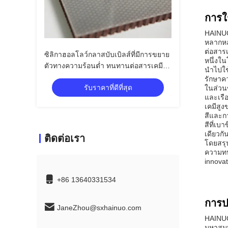
การใ
HAINUO
หลากหลา
ต่อสารเ
ซิลิกาฮอลโลว์กลาสบับเบิลส์ที่มีการขยาย
หนึ่งใ
ตัวทางความร้อนต่ำ ทนทานต่อสารเคมีสูง
นําไปใ
และนำความร้อนต่ำสำหรับการใช้งานใน
รักษาค
รับราคาที่ดีที่สุด
อุตสาหกรรม
ในส่วน
และเรื
เคมีสูง
สีและก
สีที่เ
เดียวกั
ติดต่อเรา
โดยสรุ
ความทนท
innovat
+86 13640331534
การป
JaneZhou@sxhainuo.com
HAINUO
มหาสมุ