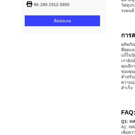
86-180-1912-5865
วัสดุป
รถยนต์
ติดต่อเลย
การส
ผลิตภั
ที่สุด
แก้ไขป
เรายัง
คุณมีกา
ของคุณ
สําหรับ
ความมุ
สําเร็จ
FAQ
Q1: HA
A1: HA
เพิ่มค