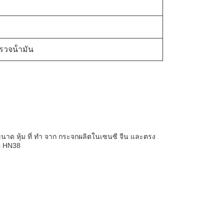
ํารวจน้ํามัน
าด หุ้ม ที่ ทํา จาก กระจกผลิตในเซนซี จีน และตรง
อ HN38