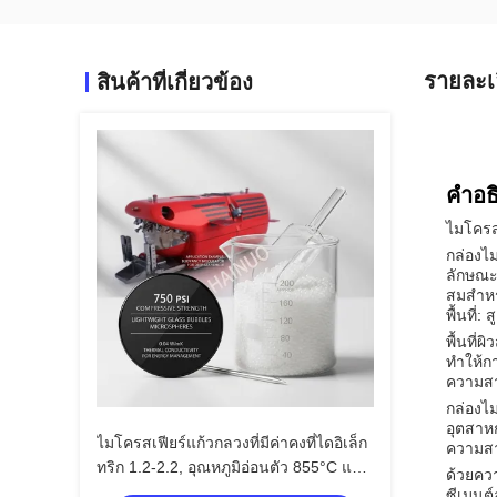
รายละเ
สินค้าที่เกี่ยวข้อง
คําอธ
ไมโครส
กล่องไ
ลักษณะไ
สมสําห
พื้นที่: ส
พื้นที่
ทําให้ก
ความสา
กล่องไม
อุตสาหก
ไมโครสเฟียร์แก้วกลวงที่มีค่าคงที่ไดอิเล็ก
ความสา
ทริก 1.2-2.2, อุณหภูมิอ่อนตัว 855°C และ
ด้วยควา
ช่วงขนาด 10 ถึง 250 ไมครอนสำหรับ
ซีเมนต