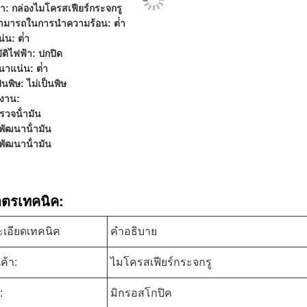
ค้า: กล่องไมโครสเฟียร์กระจกรู
มารถในการนําความร้อน: ต่ํา
น: ต่ํา
ติไฟฟ้า: ปกปิด
าแน่น: ต่ํา
นพิษ: ไม่เป็นพิษ
ช้งาน:
ํารวจน้ํามัน
พัฒนาน้ํามัน
พัฒนาน้ํามัน
าตรเทคนิค:
เอียดเทคนิค
คําอธิบาย
นค้า:
ไมโครสเฟียร์กระจกรู
:
มิกรอสโกปิค