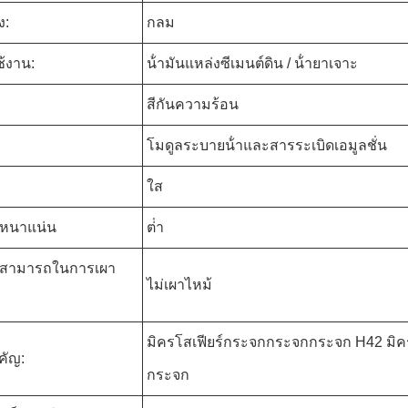
ง:
กลม
้งาน:
น้ํามันแหล่งซีเมนต์ดิน / น้ํายาเจาะ
สีกันความร้อน
โมดูลระบายน้ําและสารระเบิดเอมูลชั่น
ใส
หนาแน่น
ต่ํา
สามารถในการเผา
ไม่เผาไหม้
มิครโสเฟียร์กระจกกระจกกระจก H42 มิ
คัญ:
กระจก