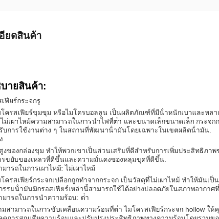
อียดสินค้า
ิบายสินค้า:
เฟียร์กระจกรู
มโครสเฟียร์ขุมขุม หรือไมโครบอลลูน เป็นผลิตภัณฑ์ที่มีน้ําหนักเบาและหล
ม่เผาไหม้ความสามารถในการนําไฟที่ต่ํา และขนาดเล็กขนาดเล็ก กระจกกระจกน
รับการใช้งานต่าง ๆ ในสถานที่พัฒนาน้ํามันโดยเฉพาะในเขตผลิตน้ํามัน.
ูง
ผิวสูงของกล่องขุม ทําให้พวกเขาเป็นส่วนเสริมที่ดีสําหรับการเพิ่มประสิทธิภา
ารขยับของเหลวที่ดีขึ้นและความมั่นคงของหลุมขุดที่ดีขึ้น.
มารถในการเผาไหม้: ไม่เผาไหม้
โครสเฟียร์กระจกเปลือกถูกทําจากกระจก เป็นวัสดุที่ไม่เผาไหม้ ทําให้มันเป็
รรมน้ํามันมิกรอสเฟียร์เหล่านี้สามารถใช้ได้อย่างปลอดภัยในสภาพอากาศที่ม
มารถในการนําความร้อน: ต่ํา
มสามารถในการขับเคลื่อนความร้อนที่ต่ํา ไมโครสเฟียร์กระจก hollow ให้คุณส
์ลดการสูญเสียความร้อนและปรับปรุงประสิทธิภาพทางความร้อนโดยรวมของหลุ