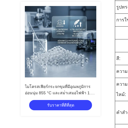
รูปทร
การใช
สี:
ความ
ความ
ไมโครสเฟียร์กระจกขุมที่มีอุณหภูมิการ
อ่อนนุ่ม 855 °C และสม่ําเสมอไฟฟ้า 1.2-
ไหม้:
2.2 สําหรับพื้นที่สํารวจน้ํามัน
รับราคาที่ดีที่สุด
คําสํา