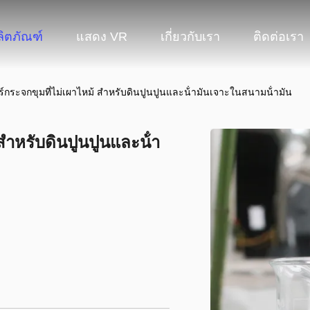
ลิตภัณฑ์
แสดง VR
เกี่ยวกับเรา
ติดต่อเรา
์กระจกขุมที่ไม่เผาไหม้ สําหรับดินปูนปูนและน้ํามันเจาะในสนามน้ํามัน
ําหรับดินปูนปูนและน้ํา