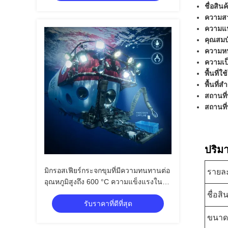
ชื่อสิน
ความสา
ความแน่
คุณสมบั
ความหน
ความเป็
พื้นที่ใ
พื้นที่ส
สถานที่
สถานที่
ปริม
มิกรอสเฟียร์กระจกขุมที่มีความทนทานต่อ
รายละ
อุณหภูมิสูงถึง 600 °C ความแข็งแรงใน
การบด 4-125MPa และสภาพคงที่ไฟฟ้า
ชื่อสิ
รับราคาที่ดีที่สุด
1.2-22
ขนาด