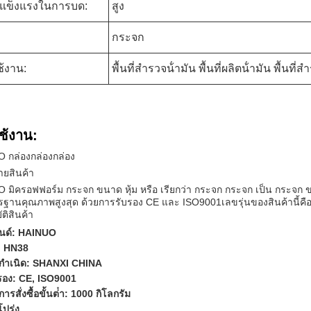
แข็งแรงในการบด:
สูง
กระจก
้งาน:
พื้นที่สํารวจน้ํามัน พื้นที่ผลิตน้ํามัน พื้นที่ส
ช้งาน:
 กล่องกล่องกล่อง
ายสินค้า
 มิครอฟฟอร์ม กระจก ขนาด หุ้ม หรือ เรียกว่า กระจก กระจก เป็น กระจก ขน
รฐานคุณภาพสูงสุด ด้วยการรับรอง CE และ ISO9001เลขรุ่นของสินค้านี้คื
ติสินค้า
รนด์: HAINUO
น: HN38
่กําเนิด: SHANXI CHINA
รอง: CE, ISO9001
ารสั่งซื้อขั้นต่ํา: 1000 กิโลกรัม
โปร่ง