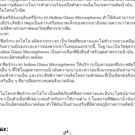
องความต้องการในการทําความร้อนหรือทําความเย็นในเขตการผลิตน้ํามัน
ไมโครสโกปิค
ินทรีย์ของจุลินทรีย์กระจก Hollow Glass Microspheres ทําให้มันสามารถก
มันมีประสิทธิภาพสูงเป็นสารเสริมขนาดเล็กของพวกเขายังหมายความว่าพ
มบัติทางกายภาพของวัสดุที่พวกเขาเพิ่ม.
กระจก
เฟียร์กระจกโฮโล ผลิตจากกระจก เป็นวัสดุที่ทนทานและไม่ทํางานทางเคมีส
กันความมั่นคงระยะยาวของพวกเขาในหลุมนอกจากนี้, ในฐานะเป็นวัสดุธรรม
Hollow Glass Microspheres เป็นทางเลือกที่ยั่งยืนสําหรับอุตสาหกรรมน้ํามัน.
ดและมิตรต่อสิ่งแวดล้อม
เฟียร์กระจก hollow Glass Microspheres ให้บริการเป็นทางออกที่ประหยัด
ดุอื่น ๆ ที่ใช้ในอุตสาหกรรมน้ํามันความเบาและความแข็งแรงของมันสามาร
อน/ทําความเย็น และประสิทธิภาพการผลิตโดยรวมลักษณะที่เป็นมิตรต่อสิ่งแว
สริมอื่น ๆ ที่อาจมีผลกระทบต่อสิ่งแวดล้อม.
อ ไมโครสเฟียร์กระจกโฮโล เป็นผลิตภัณฑ์ที่หลากหลายและมีประโยชน์มากสํ
ขาเป็นตัวเลือกที่เหมาะสมสําหรับการใช้งานต่าง ๆ ในสถานที่พัฒนาน้ํามันก
เป็นมิตรต่อสิ่งแวดล้อม ทําให้มันเป็นส่วนเสริมที่มีค่าต่อภูมิภาคการผลิตน้ํ
ณะ: