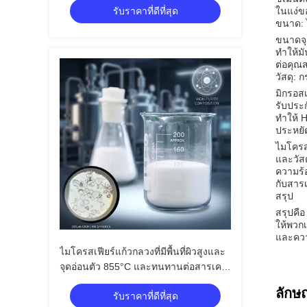
รับราคาที่ดีที่สุด
ในแง่ข
สารเติมแต่งน้ำหนักเบา
ขนาด: 
ขนาดจุล
ทําให้
ต่อคุณส
วัสดุ: 
มิกรอส
รับประ
ทําให้ 
ประหยั
ไมโครส
และวัส
ความร้
กับสารเ
สรุป
สรุปคื
ให้พวกเ
และความ
ไมโครสเฟียร์แก้วกลวงที่มีพื้นที่ผิวสูงและ
จุดอ่อนตัว 855°C และทนทานต่อสารเคมี
ได้ดีเยี่ยม
ลักษ
รับราคาที่ดีที่สุด