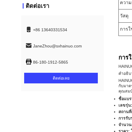
ความ
ติดต่อเรา
วัสดุ
การใช
+86 13640331534
JaneZhou@sxhainuo.com
การใ
86-180-1912-5865
HAINUO
คําอธิบ
ติดต่อเลย
HAINUO
กับมาต
คุณสมบั
ชื่อแบ
เลขรุ่
สถานที
การรับ
จํานวนก
ราคา: 