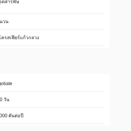
อดสารพิษ
ฉนวน
ครสเฟียร์แก้วกลวง
otiate
0 วัน
000 ตันต่อปี