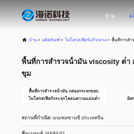
บ้าน
ผ
บ้าน
>
ผลิตภัณฑ์
>
ไมโครสเฟียร์แก้วกลวง
>
พื้นที่การสํ
พื้นที่การสํารวจน้ํามัน viscosity ต่
ขุม
พื้นที่การสํารวจน้ํามัน กล่องกระจกขอบ
ไมโครสเฟียร์กระจกโคลนความแน่นต่ํา
มิค
สถานที่กำเนิด:
มณฑลซานซี ประเทศจีน
ชื่อแบรนด์:
HAINUO