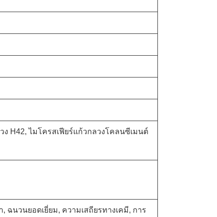
ลวง H42, ไมโครสเฟียร์แก้วกลวงโคลนซีเมนต์
ำ, ฉนวนยอดเยี่ยม, ความเสถียรทางเคมี, การ