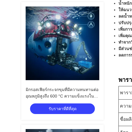
น้ำหนั
ให้ฉนว
ลดน้ำห
ปรับปร
เพิ่มก
เพิ่มคุ
ทำจากว
มีส่วน
ลดการน
พารา
มิกรอสเฟียร์กระจกขุมที่มีความทนทานต่อ
พาราม
อุณหภูมิสูงถึง 600 °C ความแข็งแรงใน
การบด 4-125MPa และสภาพคงที่ไฟฟ้า
ความ
รับราคาที่ดีที่สุด
1.2-22
ชื่อผ