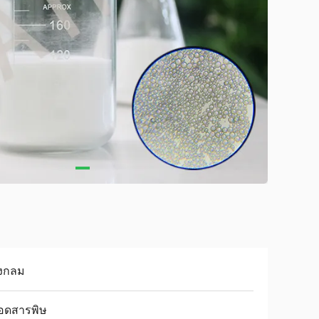
งกลม
อดสารพิษ