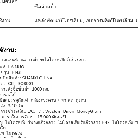
บัติหลัก
ซึมผ่านต่ำ
ช้งาน
แหล่งพัฒนาปิโตรเลียม, เขตการผลิตปิโตรเลียม, 
ช้งาน:
งานและสถานการณ์ของไมโครสเฟียร์แก้วกลวง
รนด์: HAINUO
ขรุ่น: HN38
ำเนิดสินค้า: SHANXI CHINA
รอง: CE, ISO9001
ารสั่งซื้อขั้นต่ำ: 1000 กก.
่อรองได้
อียดบรรจุภัณฑ์: กล่องกระดาษ + พาเลท; ถุงตัน
ส่ง: 3-10 วัน
ไขการชำระเงิน: L/C, T/T, Western Union, MoneyGram
มารถในการจัดหา: 15,000 ตันต่อปี
ญ: ไมโครสเฟียร์ฟองแก้วกลวง, ไมโครสเฟียร์แก้วกลวง H42, ไมโครสเฟียร์
่งใส
ฟ: ไม่ติดไฟ