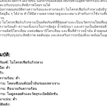
นส่งและจัดการได้ง่ายขึ้น นอกจากนี้ยังส่งผลให้บริษัทในอุตสาหกรรมปิโตร
ละปรับปรุงประสิทธิภาพโดยรวมได้
ือจากคุณสมบัติทางความร้อนและทางกลแล้ว ไมโครสเฟียร์แก้วกลวงยังมีรูป
วัสดุอื่น ๆ ได้ง่าย ทำให้มีความหลากหลายสูงและเหมาะสำหรับการใช้งานท
นวน
ป ไมโครสเฟียร์แก้วกลวงเป็นผลิตภัณฑ์ที่มีคุณค่าและเป็นนวัตกรรมใหม่ที
วามร้อนต่ำ ความแข็งแรงในการอัดสูง น้ำหนักเบา และความเป็นมิตรต่อสิ่ง
รผลิตปิโตรเลียม แหล่งพัฒนาปิโตรเลียม และพื้นที่สำรวจน้ำมัน ด้วยคุณสมบ
การปรับปรุงประสิทธิภาพ ลดต้นทุน และส่งเสริมการปกป้องสิ่งแวดล้อมในอ
บัติ:
ตภัณฑ์: ไมโครสเฟียร์แก้วกลวง
ืด: ต่ำ
ก้ว
วามร้อน: ต่ำ
งาน: โคลนซีเมนต์บ่อน้ำมัน/ของเหลวเจาะ
งาน: สีฉนวนกันความร้อน
าน: โมดูลลอยตัวและวัตถุระเบิดอิมัลชัน
าแน่น: ต่ำ
ติหลัก: