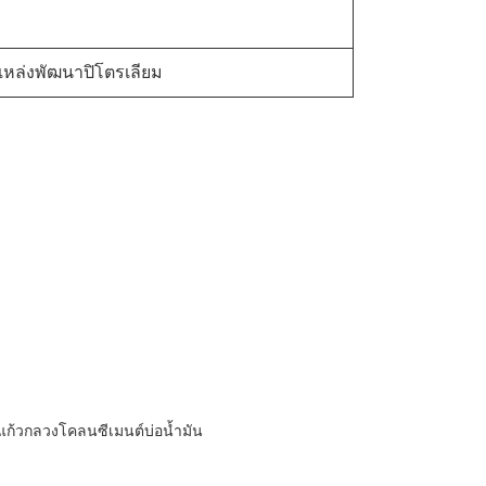
แหล่งพัฒนาปิโตรเลียม
แก้วกลวงโคลนซีเมนต์บ่อน้ำมัน