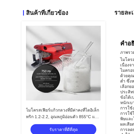
รายละเ
สินค้าที่เกี่ยวข้อง
คำอธ
ภาพรวม
ไมโครสเ
เนื่องจ
ไมครอน
ด้วยคุ
ต่ำ ซึ
เลือกย
ประสิท
ข้อได้
หนักเบ
การใช้
ไมโครสเฟียร์แก้วกลวงที่มีค่าคงที่ไดอิเล็ก
การใช้
ทริก 1.2-2.2, อุณหภูมิอ่อนตัว 855°C และ
พิษและไ
ช่วงขนาด 10 ถึง 250 ไมครอนสำหรับ
ผลเสียต
รับราคาที่ดีที่สุด
การลดน
สารเติมแต่งน้ำหนักเบา