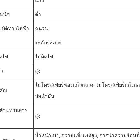
แก้ว
หนืด
ต่ำ
บัติทางไฟฟ้า
ฉนวน
ระดับจุลภาค
ิดไฟ
ไม่ติดไฟ
ิว
สูง
ไมโครสเฟียร์ฟองแก้วกลวง, ไมโครสเฟียร์แก้วก
คัญ
บ่อน้ำมัน
ต้านทานสาร
สูง
น้ำหนักเบา, ความแข็งแรงสูง, การนำความร้อนต่