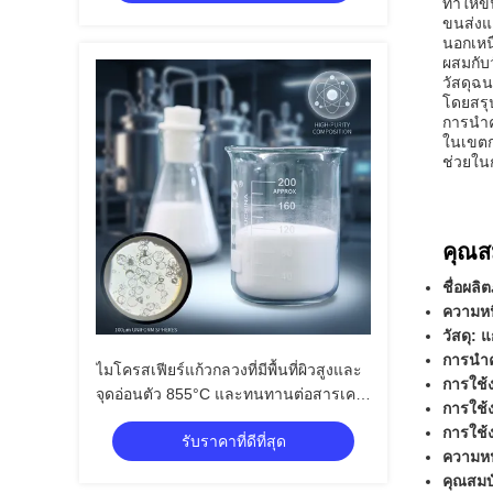
ทำให้ข
ขนส่งแ
นอกเหน
ผสมกับ
วัสดุฉ
โดยสรุ
การนำค
ในเขตกา
ช่วยใน
คุณสม
ชื่อผลิ
ความหน
วัสดุ: แ
การนำค
ไมโครสเฟียร์แก้วกลวงที่มีพื้นที่ผิวสูงและ
การใช้
จุดอ่อนตัว 855°C และทนทานต่อสารเคมี
การใช้
ได้ดีเยี่ยม
การใช้ง
รับราคาที่ดีที่สุด
ความหน
คุณสมบั