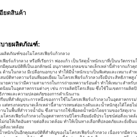
อียดสินค้า
ิบายผลิตภัณฑ์:
ผลิตภัณฑ์ของไมโครสเฟียร์แก้วกลวง
ฟียร์แก้วกลวง หรือที่เรียกว่า ฟองแก้ว เป็นวัสดุน้ำหนักเบาที่เป็นนวัตกร
ากมีคุณสมบัติที่เป็นเอกลักษณ์ อนุภาคทรงกลมขนาดเล็กเหล่านี้ทำจากแก้วคุณ
 ด้านในกลวง มีเปลือกนอกบาง ทำให้มีน้ำหนักเบาเป็นพิเศษและเหมาะสำหรับ
ณสมบัติทางความร้อนที่ยอดเยี่ยม ไมโครสเฟียร์แก้วกลวงจึงมีประสิทธิภาพ
่งหมายความว่ามีความสามารถในการถ่ายเทความร้อนต่ำ ทำให้เหมาะสำหรับกา
อดนิยมในอุตสาหกรรมต่างๆ เช่น การผลิตปิโตรเลียม ซึ่งใช้ในเขตการผลิตปิ
ธิภาพและความปลอดภัยของการดำเนินงาน
เปรียบที่สำคัญประการหนึ่งของการใช้ไมโครสเฟียร์แก้วกลวงในอุตสาหกรรมป
า แต่ทรงกลมขนาดเล็กเหล่านี้สามารถทนต่อแรงดันและน้ำหนักสูงได้โดยไม่แ
งานในพื้นที่สำรวจน้ำมัน ซึ่งสามารถใช้เพื่อลดน้ำหนักโดยรวมของวัสดุเจ
ไมโครสเฟียร์แก้วกลวงในอุตสาหกรรมปิโตรเลียมยังมีประโยชน์ต่อสิ่งแวดล้อ
ม่ก่อให้เกิดอันตรายต่อสิ่งแวดล้อม ทำให้เป็นทางเลือกที่ปลอดภัยและยั่งยืน
่อสิ่งแวดล้อม
้ำหนักเป็นอีกคุณสมบัติที่สำคัญของไมโครสเฟียร์แก้วกลวง เนื่องจากมีค