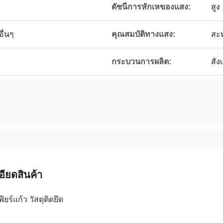
ดัชนีการหักเหของแสง:
สูง
ื่นๆ
คุณสมบัติทางแสง:
สะ
กระบวนการผลิต:
สัง
อียดสินค้า
ยร์แก้ว วัสดุติดยึด