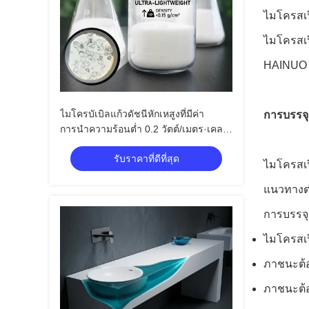
ไมโครสเฟ
ไมโครสเฟ
HAINUO เ
ไมโครบัเบิลแก้วดัชนีหักเหสูงที่มีค่า
การบรรจุ
การนำความร้อนต่ำ 0.2 วัตต์/เมตร·เคล
วิน และค่าคงที่ไดอิเล็กทริก 1.2-2.2
รับราคาที่ดีที่สุด
(100เมกะเฮิรตซ์) สำหรับการใช้งานทาง
ไมโครสเฟ
แสง
แนวทางต่
การบรรจุ
ไมโครสเฟ
ภาชนะต้อง
ภาชนะต้อ