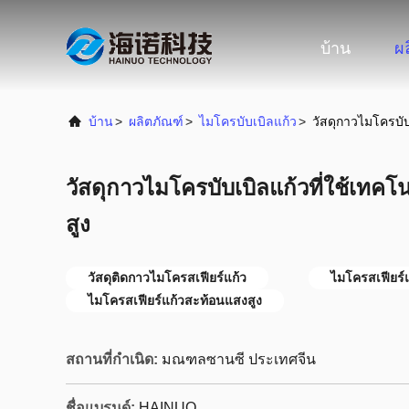
บ้าน
ผ
บ้าน
>
ผลิตภัณฑ์
>
ไมโครบับเบิลแก้ว
>
วัสดุกาวไมโครบั
วัสดุกาวไมโครบับเบิลแก้วที่ใช้เท
สูง
วัสดุติดกาวไมโครสเฟียร์แก้ว
ไมโครสเฟียร์
ไมโครสเฟียร์แก้วสะท้อนแสงสูง
สถานที่กำเนิด:
มณฑลซานซี ประเทศจีน
ชื่อแบรนด์:
HAINUO