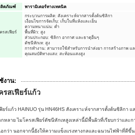
ผลิตภัณฑ์
พารามิเตอร์ทางเทคนิค
กระบวนการผลิต: สังเคราะห์จากสารตั้งต้นซิลิกา
เงื่อนไขการจัดเก็บ: เก็บในที่แห้งและเย็น
ความหนาแน่น: ต่ำ
ครสเฟียร์
พื้นที่ผิว: สูง
ส่วนประกอบ: ซิลิกา อากาศ และธาตุอื่นๆ
ดัชนีหักเห: สูง
การทำงาน: สามารถใช้สำหรับการนำส่งยา การสร้างภาพ และ
คุณสมบัติทางแสง: สะท้อนแสงสูง
ช้งาน:
รสเฟียร์แก้ว
ียร์แก้ว HAINUO รุ่น HN46HS สังเคราะห์จากสารตั้งต้นซิลิกา
กหลาย ไมโครสเฟียร์ดัชนีหักเหสูงเหล่านี้มีพื้นผิวที่เรียบกว่าแล
หนือกว่า นอกจากนี้ยังให้ความแข็งแรงทางกลและฉนวนไฟฟ้าที่ดีขึ้น