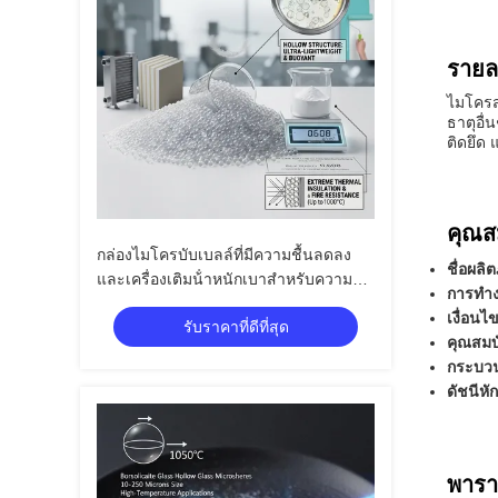
รายล
ไมโครส
ธาตุอื
ติดยึด
คุณสม
กล่องไมโครบับเบลล์ที่มีความชื้นลดลง
ชื่อผลิ
และเครื่องเติมน้ําหนักเบาสําหรับความ
การทำ
สามารถในการนําความร้อน 0.2 W/m·K
เงื่อนไ
รับราคาที่ดีที่สุด
คุณสมบ
กระบวน
ดัชนีหั
พารา