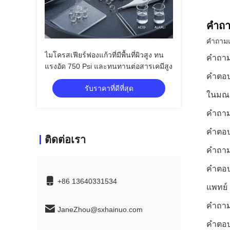
คำถา
คำถามแ
ไมโครสเฟียร์ฟองแก้วที่มีพื้นที่ผิวสูง ทน
คำถาม
แรงอัด 750 Psi และทนทานต่อสารเคมีสูง
คำตอบ
รับราคาที่ดีที่สุด
ในมณฑ
คำถามท
คำตอบ
ติดต่อเรา
คำถาม
คำตอบ
+86 13640331534
แพทย์
คำถาม
JaneZhou@sxhainuo.com
คำตอบท