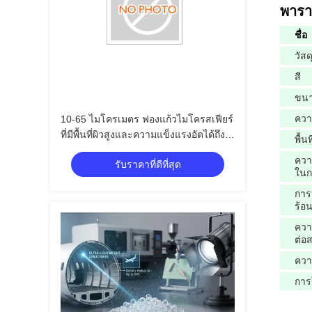
พารา
ชื่อ
วัสด
สี
ขน
ควา
10-65 ไมโครเมตร ฟองแก้วไมโครสเฟียร์
ที่มีพื้นที่ผิวสูงและความแข็งแรงอัดได้ถึง
พื้นท
100 MPa
คว
รับราคาที่ดีที่สุด
ในก
กา
ร้อ
คว
ต่อ
คว
การ