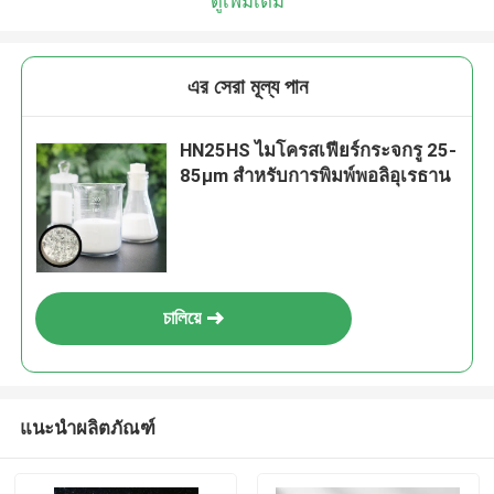
ดูเพิ่มเติม
এর সেরা মূল্য পান
HN25HS ไมโครสเฟียร์กระจกรู 25-
85μm สําหรับการพิมพ์พอลิอุเรธาน
চালিয়ে
แนะนำผลิตภัณฑ์