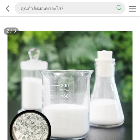
2
/
3