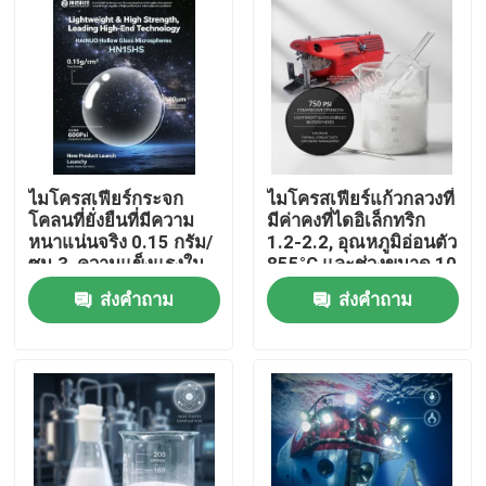
ไมโครสเฟียร์กระจก
ไมโครสเฟียร์แก้วกลวงที่
โคลนที่ยั่งยืนที่มีความ
มีค่าคงที่ไดอิเล็กทริก
หนาแน่นจริง 0.15 กรัม/
1.2-2.2, อุณหภูมิอ่อนตัว
ซม.3, ความแข็งแรงใน
855°C และช่วงขนาด 10
การบด 600 ปิซี และ
ถึง 250 ไมครอนสำหรับ
ส่งคำถาม
ส่งคำถาม
ขนาดอนุภาค 40 μm
สารเติมแต่งน้ำหนักเบา
สําหรับอุปกรณ์อากาศ
บ้าน
และอุปกรณ์ดําน้ํา
ผลิตภัณฑ์
แสดง VR