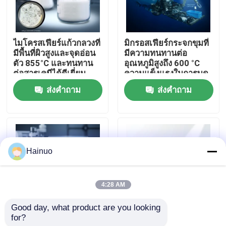
เกี่ยวกับเรา
ไมโครสเฟียร์แก้วกลวงที่
มิกรอสเฟียร์กระจกขุมที่
มีพื้นที่ผิวสูงและจุดอ่อน
มีความทนทานต่อ
ทัวร์โรงงาน
ตัว 855°C และทนทาน
อุณหภูมิสูงถึง 600 °C
ต่อสารเคมีได้ดีเยี่ยม
ความแข็งแรงในการบด
4-125MPa และสภาพ
ส่งคำถาม
ส่งคำถาม
ควบคุมคุณภาพ
คงที่ไฟฟ้า 1.2-22
ติดต่อเรา
Hainuo
ข่าว
4:28 AM
ขออ้าง
Good day, what product are you looking 
for?
ไมโครสเฟียร์กระจกขุม
ไมโครสเฟียร์กระจกขุม
ไมโครสเฟียร์แก้วกลวง