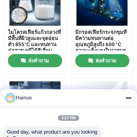
เกี่ยวกับเรา
ไมโครสเฟียร์แก้วกลวงที่
มิกรอสเฟียร์กระจกขุมที่
ทัวร์โรงงาน
มีพื้นที่ผิวสูงและจุดอ่อน
มีความทนทานต่อ
ตัว 855°C และทนทาน
อุณหภูมิสูงถึง 600 °C
ต่อสารเคมีได้ดีเยี่ยม
ความแข็งแรงในการบด
ควบคุมคุณภาพ
4-125MPa และสภาพ
ส่งคำถาม
ส่งคำถาม
คงที่ไฟฟ้า 1.2-22
ติดต่อเรา
ข่าว
Hainuo
ขออ้าง
4:27 PM
Good day, what product are you looking 
ไมโครสเฟียร์แก้วกลวง