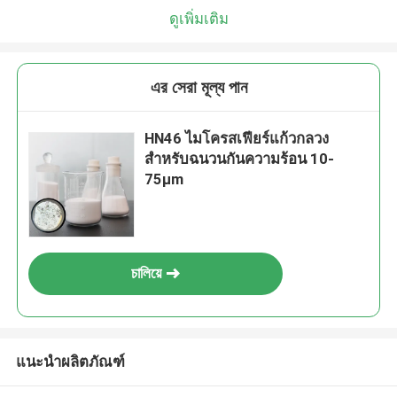
ดูเพิ่มเติม
এর সেরা মূল্য পান
HN46 ไมโครสเฟียร์แก้วกลวง
สำหรับฉนวนกันความร้อน 10-
75µm
চালিয়ে
แนะนำผลิตภัณฑ์