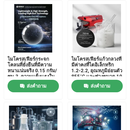
ไมโครสเฟียร์กระจก
ไมโครสเฟียร์แก้วกลวงที่
โคลนที่ยั่งยืนที่มีความ
มีค่าคงที่ไดอิเล็กทริก
หนาแน่นจริง 0.15 กรัม/
1.2-2.2, อุณหภูมิอ่อนตัว
ซม.3, ความแข็งแรงใน
855°C และช่วงขนาด 10
การบด 600 ปิซี และ
ถึง 250 ไมครอนสำหรับ
ส่งคำถาม
ส่งคำถาม
ขนาดอนุภาค 40 μm
สารเติมแต่งน้ำหนักเบา
บ้าน
สําหรับอุปกรณ์อากาศ
และอุปกรณ์ดําน้ํา
ผลิตภัณฑ์
แสดง VR