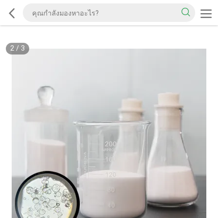
2
/
3