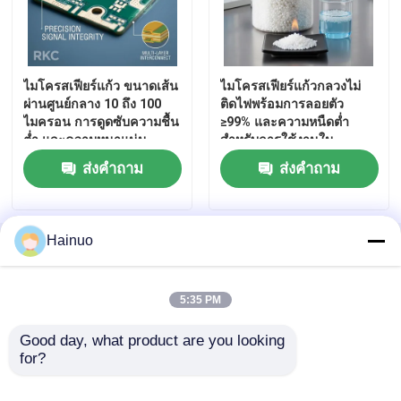
ไมโครสเฟียร์แก้ว ขนาดเส้น
ไมโครสเฟียร์แก้วกลวงไม่
ผ่านศูนย์กลาง 10 ถึง 100
ติดไฟพร้อมการลอยตัว
ไมครอน การดูดซับความชื้น
≥99% และความหนืดต่ำ
ต่ำ และความหนาแน่น
สำหรับการใช้งานใน
ปริมาตร 0.30 ถึง 0.34
อุตสาหกรรม
ส่งคำถาม
ส่งคำถาม
สำหรับการใช้งานใน
อุตสาหกรรม
Hainuo
บ้าน
เกี่ยวกับเรา
ติดต่อเรา
Desktop Site
แผนผังเว็บไซต์
นโยบายความเป็นส่วนตัว
บ้าน
5:35 PM
ผลิตภัณฑ์
Good day, what product are you looking 
คุณภาพ
ไมโครสเฟียร์แก้วกลวง
โรงงานในประเทศ
for?
จีน.Copyright © 2026 Shanxi Hainuo Technology
Co.Ltd.. All Rights Reserved.
แสดง VR