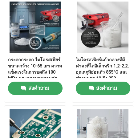
กระจกกระจก ไมโครสเฟียร์
ไมโครสเฟียร์แก้วกลวงที่มี
ขนาดกว้าง 10-65 μm ความ
ค่าคงที่ไดอิเล็กทริก 1.2-2.2,
แข็งแรงในการบดถึง 100
อุณหภูมิอ่อนตัว 855°C และ
MPa และความทนทานต่อ
ช่วงขนาด 10 ถึง 250
อุณหภูมิ -60 °C ถึง 650 °C
ไมครอนสำหรับสารเติมแต่ง
ส่งคำถาม
ส่งคำถาม
น้ำหนักเบา