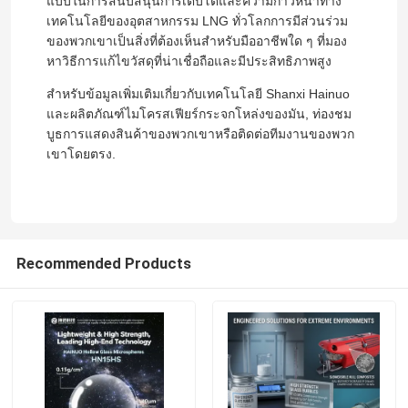
แบบในการสนับสนุนการเติบโตและความก้าวหน้าทาง
เทคโนโลยีของอุตสาหกรรม LNG ทั่วโลกการมีส่วนร่วม
ของพวกเขาเป็นสิ่งที่ต้องเห็นสําหรับมืออาชีพใด ๆ ที่มอง
ฟองแก้วไมโครสเฟียร์
หาวิธีการแก้ไขวัสดุที่น่าเชื่อถือและมีประสิทธิภาพสูง
สําหรับข้อมูลเพิ่มเติมเกี่ยวกับเทคโนโลยี Shanxi Hainuo
ไมโครบับเบิลแก้ว
และผลิตภัณฑ์ไมโครสเฟียร์กระจกโหล่งของมัน, ท่องชม
บูธการแสดงสินค้าของพวกเขาหรือติดต่อทีมงานของพวก
เขาโดยตรง.
ฟองแก้วกลวง
ลูกปัดแก้วกลวง
Recommended Products
ฟองแก้วไมโคร
ไมโครสเฟียร์กลวง
ไมโครบอลลูนแก้ว