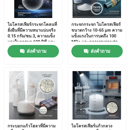
แก้วไมโครสเฟียร์
ไมโครสเฟียร์กระจกโคลนที่
กระจกกระจก ไมโครสเฟียร์
ยั่งยืนที่มีความหนาแน่นจริง
ขนาดกว้าง 10-65 μm ความ
สินค้าทั้งหมด
0.15 กรัม/ซม.3, ความแข็ง
แข็งแรงในการบดถึง 100
แรงในการบด 600 ปิซี และ
MPa และความทนทานต่อ
ขนาดอนุภาค 40 μm สําหรับ
อุณหภูมิ -60 °C ถึง 650 °C
ส่งคำถาม
ส่งคำถาม
อุปกรณ์อากาศและอุปก
รณ์ดําน้ํา
กระบอกแก้วโฮลวที่มีความ
ไมโครสเฟียร์แก้วกลวง