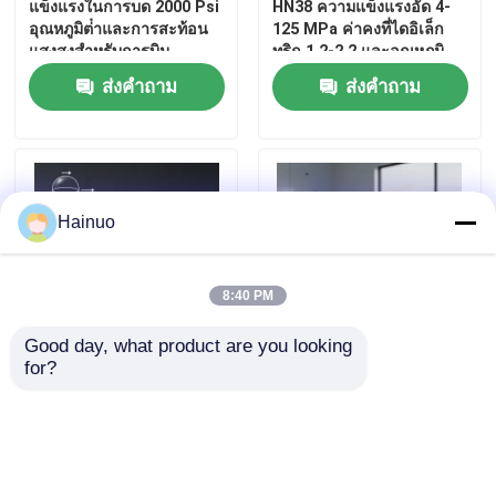
แข็งแรงในการบด 2000 Psi
HN38 ความแข็งแรงอัด 4-
อุณหภูมิต่ําและการสะท้อน
125 MPa ค่าคงที่ไดอิเล็ก
แสงสูงสําหรับการบิน
ทริก 1.2-2.2 และอุณหภูมิ
อ่อนตัว 855°C
ส่งคำถาม
ส่งคำถาม
Hainuo
8:40 PM
Good day, what product are you looking 
for?
กล่องไมโครบีบอลที่มีความ
ไมโครสเฟียร์กระจกขุมที่ไม่
ชุ่มชื้นต่ํา ขนาดกว้าง 10-
เผาไหม้ที่มีความถี่แบบดิจิ
100 ไมครอน และความ
เล็คตริกต่ําและความแข็ง
สามารถในการนําความร้อน
แรงในการบดสูงสําหรับกา
0.2
รพัฒนาน้ํามัน
ส่งคำถาม
ส่งคำถาม