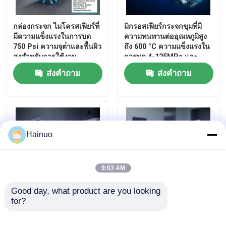
กล่องกระจก ไมโครสเฟียร์ที่
มิกรอสเฟียร์กระจกขุมที่มี
มีความแข็งแรงในการบด
ความทนทานต่ออุณหภูมิสูง
750 Psi ความจุต่ําและพื้นผิว
ถึง 600 °C ความแข็งแรงใน
สูงสําหรับการใช้งาน
การบด 4-125MPa และ
อุตสาหกรรม
สภาพคงที่ไฟฟ้า 1.2-22
ส่งคำถาม
ส่งคำถาม
Hainuo
9:03 AM
Good day, what product are you looking 
for?
กล่องไมโครบับเบลล์ ขนาด
ไมโครสเฟียร์กระจกโคลนที่
กว้าง 10-100 ไมครอน และ
มีความเหนียวแน่นต่ํา ที่ไม่
ความสามารถในการนํา
เผาไหม้ มีการปั่นสูง (≥ 99%)