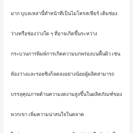
มาก บุบลเหล่านี้ทําหน้าที่เป็นไมโครสเฟียร์ เติมช่อง
ฟองแก้วไมโครสเฟียร์
ว่างหรือช่องว่างใด ๆ ที่อาจเกิดขึ้นระหว่าง
ไมโครบับเบิลแก้ว
ฟองแก้วกลวง
กระบวนการพิมพ์การเกิดความบกพร่องบนพื้นผิว เช่น
ลูกปัดแก้วกลวง
ห้องว่างและรอยซิงก็ลดลงอย่างน้อยผู้ผลิตสามารถ
ฟองแก้วไมโคร
บรรลุคุณภาพด้านความงดงามสูงขึ้นในผลิตภัณฑ์ของ
ไมโครสเฟียร์กลวง
พวกเขา เพิ่มความน่าสนใจในตลาด
ไมโครบอลลูนแก้ว