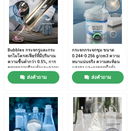
เกี่ยวกับเรา
ทัวร์โรงงาน
Bubbles กระจกรูและกระ
กระจกกระจกขุม ขนาด
ควบคุมคุณภาพ
จกไมโครสเฟียร์ที่มีปริมาณ
0.244-0.256 g/cm3 ความ
ความชื้นต่ํากว่า 0.5%, การ
หนาแน่นจริง ความสะท้อน
ขยายความร้อนต่ําและความ
แสงสูง และการดูดน้ําต่ํา
ติดต่อเรา
แข็งแรงในการบดสูงถึง 100
สําหรับการใช้งานใน
ส่งคำถาม
ส่งคำถาม
MPa
อุตสาหกรรม
ข่าว
ขออ้าง
ไมโครสเฟียร์แก้วกลวง