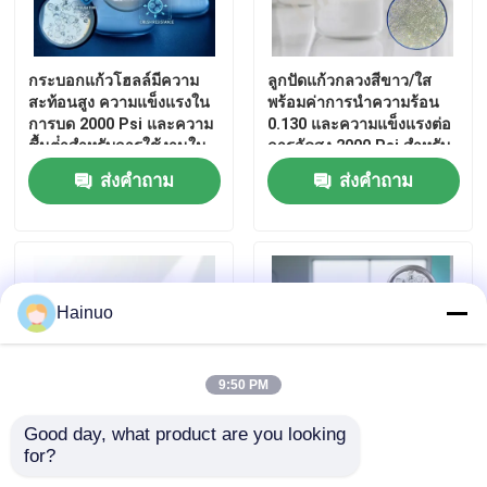
ฟองแก้วไมโครสเฟียร์
กระบอกแก้วโฮลล์มีความ
ลูกปัดแก้วกลวงสีขาว/ใส
สะท้อนสูง ความแข็งแรงใน
พร้อมค่าการนำความร้อน
การบด 2000 Psi และความ
0.130 และความแข็งแรงต่อ
ไมโครบับเบิลแก้ว
ชื้นต่ําสําหรับการใช้งานใน
การอัดสูง 2000 Psi สำหรับ
อุตสาหกรรม
การเคลือบและฉนวน
ส่งคำถาม
ส่งคำถาม
ฟองแก้วกลวง
ลูกปัดแก้วกลวง
Hainuo
ฟองแก้วไมโคร
9:50 PM
ไมโครสเฟียร์กลวง
Good day, what product are you looking 
for?
ไมโครสเฟียร์กระจกขุมชิ้นๆ
กล่องไมโครบับเบลล์ที่มี
ไมโครบอลลูนแก้ว
ที่มีความหนาแน่น 0.15 ถึง
ความชื้นลดลง และเครื่อง